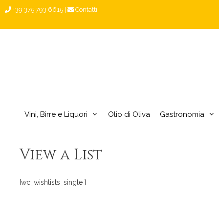
Vai
+39 375 793 6615
|
Contatti
al
contenuto
Vini, Birre e Liquori
Olio di Oliva
Gastronomia
View a List
[wc_wishlists_single ]