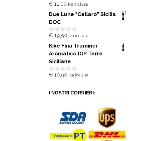
€
11,00
Iva inclusa
0
s
Due Lune "Cellaro" Sicilia
u
5
DOC
€
19,90
Iva inclusa
0
s
Kikè Fina Traminer
u
5
Aromatico IGP Terre
Siciliane
€
10,90
Iva inclusa
0
s
u
5
I NOSTRI CORRIERI: