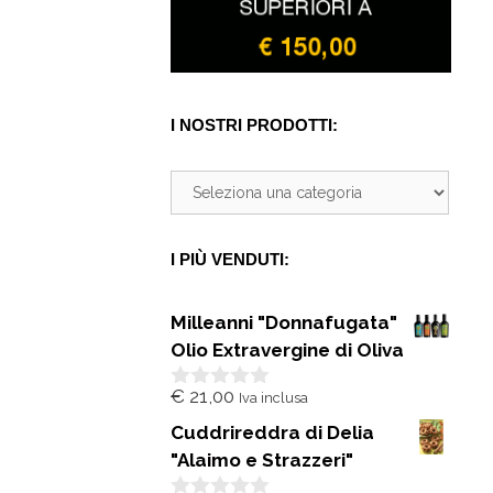
I NOSTRI PRODOTTI:
I PIÙ VENDUTI:
Milleanni "Donnafugata"
Olio Extravergine di Oliva
€
21,00
Iva inclusa
0
s
Cuddrireddra di Delia
u
5
"Alaimo e Strazzeri"