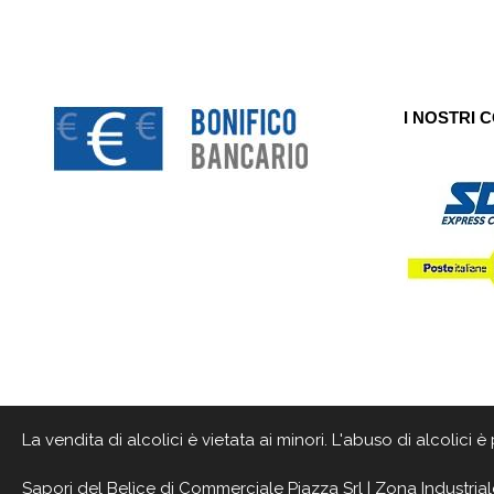
I NOSTRI 
La vendita di alcolici è vietata ai minori. L'abuso di alcolici
Sapori del Belìce
di Commerciale Piazza Srl | Zona Industrial