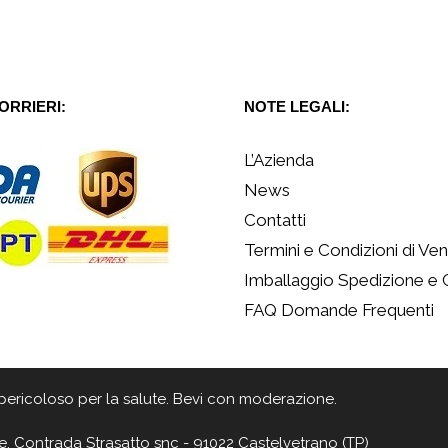
CORRIERI:
NOTE LEGALI:
L’Azienda
News
Contatti
Termini e Condizioni di Ven
Imballaggio Spedizione e
FAQ Domande Frequenti
 è pericoloso per la salute. Bevi con moderazione.
e, Contrada Strasatto snc - 91022 Castelvetrano (TP)