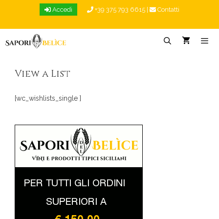
Vai
Accedi
+39 375 793 6615
|
Contatti
al
contenuto
Menu
View a List
[wc_wishlists_single ]