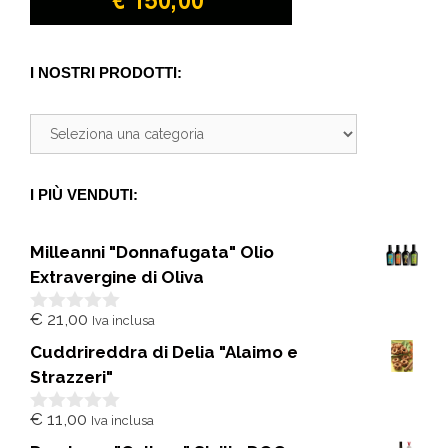
I NOSTRI PRODOTTI:
I PIÙ VENDUTI:
Milleanni "Donnafugata" Olio
Extravergine di Oliva
€
21,00
Iva inclusa
0
s
Cuddrireddra di Delia "Alaimo e
u
5
Strazzeri"
€
11,00
Iva inclusa
0
s