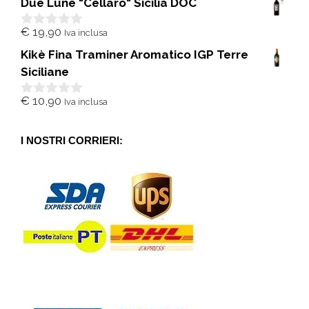
Due Lune "Cellaro" Sicilia DOC
u
5
€
19,90
Iva inclusa
0
s
Kikè Fina Traminer Aromatico IGP Terre
u
5
Siciliane
€
10,90
Iva inclusa
0
s
u
5
I NOSTRI CORRIERI: