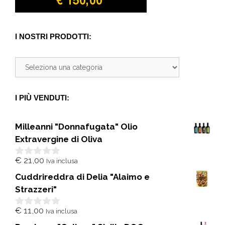
I NOSTRI PRODOTTI:
I PIÙ VENDUTI:
Milleanni "Donnafugata" Olio
Extravergine di Oliva
€
21,00
Iva inclusa
0
s
Cuddrireddra di Delia "Alaimo e
u
5
Strazzeri"
€
11,00
Iva inclusa
0
s