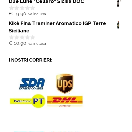
Due Lune "Cellaro" Sicilia DOC
u
5
€
19,90
Iva inclusa
0
s
Kikè Fina Traminer Aromatico IGP Terre
u
5
Siciliane
€
10,90
Iva inclusa
0
s
u
5
I NOSTRI CORRIERI: