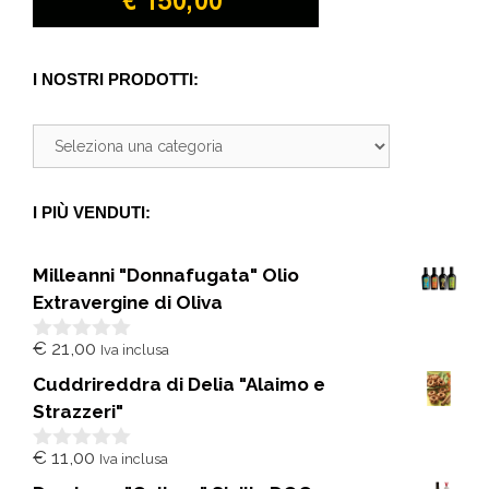
I NOSTRI PRODOTTI:
I PIÙ VENDUTI:
Milleanni "Donnafugata" Olio
Extravergine di Oliva
€
21,00
Iva inclusa
0
s
Cuddrireddra di Delia "Alaimo e
u
5
Strazzeri"
€
11,00
Iva inclusa
0
s