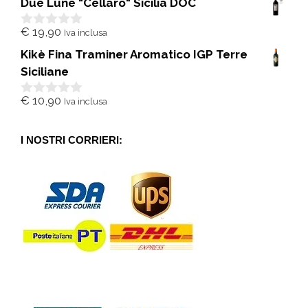
Due Lune "Cellaro" Sicilia DOC
u
5
€
19,90
Iva inclusa
0
s
Kikè Fina Traminer Aromatico IGP Terre
u
5
Siciliane
€
10,90
Iva inclusa
0
s
u
5
I NOSTRI CORRIERI: