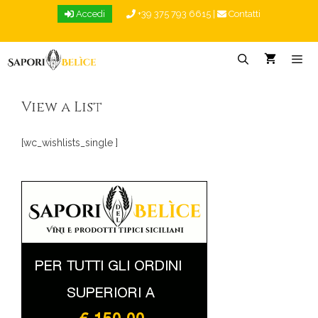
Vai
Accedi
+39 375 793 6615
|
Contatti
al
contenuto
Menu
View a List
[wc_wishlists_single ]