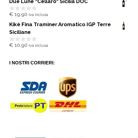
Due Lune "Cellaro" Sicilia DOC
u
5
€
19,90
Iva inclusa
0
s
Kikè Fina Traminer Aromatico IGP Terre
u
5
Siciliane
€
10,90
Iva inclusa
0
s
u
5
I NOSTRI CORRIERI: