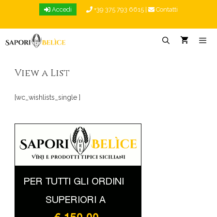
Vai
Accedi
+39 375 793 6615
|
Contatti
al
contenuto
Menu
View a List
[wc_wishlists_single ]