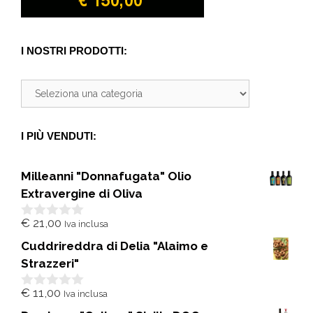
I NOSTRI PRODOTTI:
I PIÙ VENDUTI:
Milleanni "Donnafugata" Olio
Extravergine di Oliva
€
21,00
Iva inclusa
0
s
Cuddrireddra di Delia "Alaimo e
u
5
Strazzeri"
€
11,00
Iva inclusa
0
s