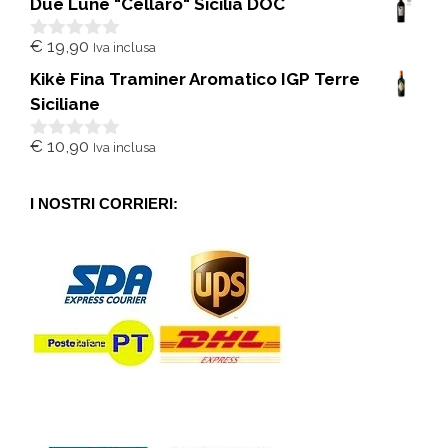
Due Lune "Cellaro" Sicilia DOC
u
5
€
19,90
Iva inclusa
0
s
Kikè Fina Traminer Aromatico IGP Terre
u
5
Siciliane
€
10,90
Iva inclusa
0
s
u
5
I NOSTRI CORRIERI: