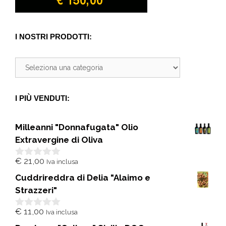
I NOSTRI PRODOTTI:
I PIÙ VENDUTI:
Milleanni "Donnafugata" Olio
Extravergine di Oliva
€
21,00
Iva inclusa
0
s
Cuddrireddra di Delia "Alaimo e
u
5
Strazzeri"
€
11,00
Iva inclusa
0
s