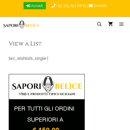
Vai
Accedi
+39 375 793 6615
|
Contatti
al
contenuto
Menu
View a List
[wc_wishlists_single ]