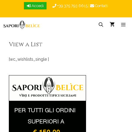
Vai
Accedi
+39 375 793 6615
|
Contatti
al
contenuto
Menu
View a List
[wc_wishlists_single ]