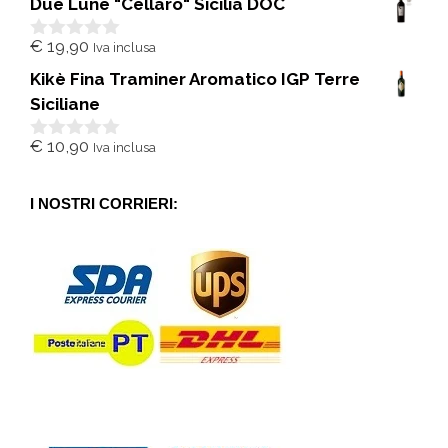
Due Lune "Cellaro" Sicilia DOC
u
5
€
19,90
Iva inclusa
0
s
Kikè Fina Traminer Aromatico IGP Terre
u
5
Siciliane
€
10,90
Iva inclusa
0
s
u
5
I NOSTRI CORRIERI: