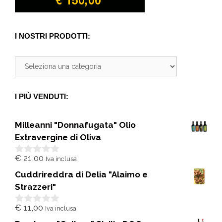
I NOSTRI PRODOTTI:
I PIÙ VENDUTI:
Milleanni "Donnafugata" Olio
Extravergine di Oliva
€
21,00
Iva inclusa
0
s
Cuddrireddra di Delia "Alaimo e
u
5
Strazzeri"
€
11,00
Iva inclusa
0
s