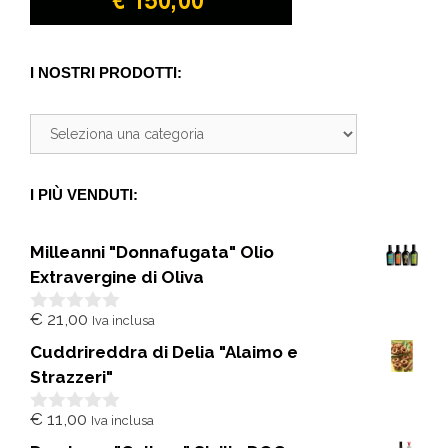
I NOSTRI PRODOTTI:
I PIÙ VENDUTI:
Milleanni "Donnafugata" Olio
Extravergine di Oliva
€
21,00
Iva inclusa
0
s
Cuddrireddra di Delia "Alaimo e
u
5
Strazzeri"
€
11,00
Iva inclusa
0
s