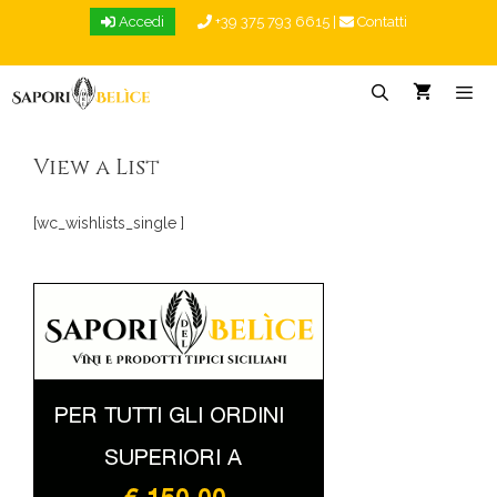
Vai
Accedi
+39 375 793 6615
|
Contatti
al
contenuto
Menu
View a List
[wc_wishlists_single ]