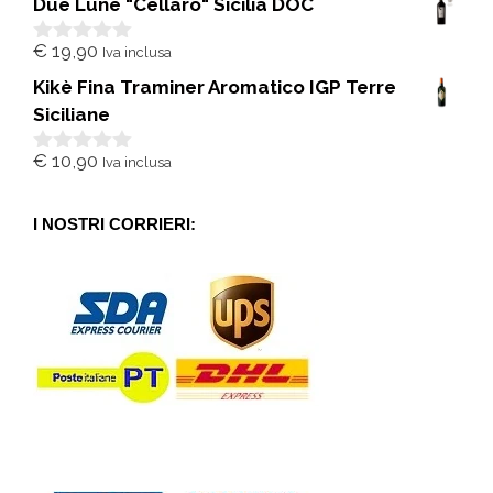
Due Lune "Cellaro" Sicilia DOC
u
5
€
19,90
Iva inclusa
0
s
Kikè Fina Traminer Aromatico IGP Terre
u
5
Siciliane
€
10,90
Iva inclusa
0
s
u
5
I NOSTRI CORRIERI: