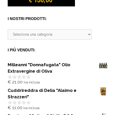
I NOSTRI PRODOTTI:
I PIÙ VENDUTI:
Milleanni "Donnafugata" Olio
Extravergine di Oliva
€
21,00
Iva inclusa
0
s
Cuddrireddra di Delia "Alaimo e
u
5
Strazzeri"
€
11,00
Iva inclusa
0
s