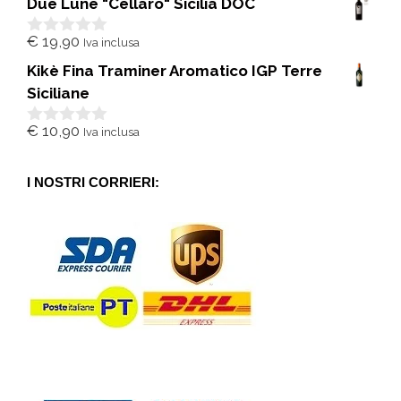
Due Lune "Cellaro" Sicilia DOC
u
5
€
19,90
Iva inclusa
0
s
Kikè Fina Traminer Aromatico IGP Terre
u
5
Siciliane
€
10,90
Iva inclusa
0
s
u
5
I NOSTRI CORRIERI: