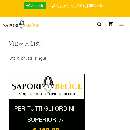
Vai
Accedi
+39 375 793 6615
|
Contatti
al
contenuto
Menu
View a List
[wc_wishlists_single ]