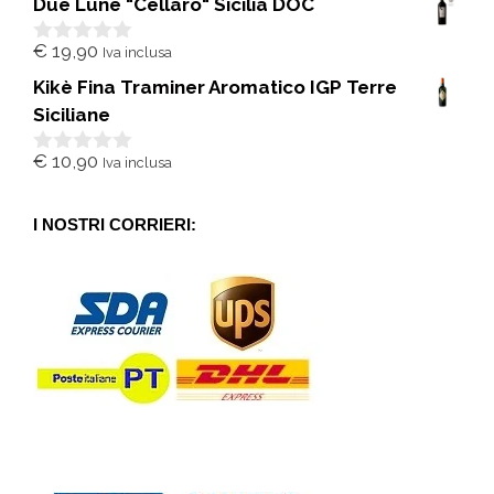
Due Lune "Cellaro" Sicilia DOC
u
5
€
19,90
Iva inclusa
0
s
Kikè Fina Traminer Aromatico IGP Terre
u
5
Siciliane
€
10,90
Iva inclusa
0
s
u
5
I NOSTRI CORRIERI: