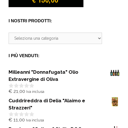
I NOSTRI PRODOTTI:
I PIÙ VENDUTI:
Milleanni "Donnafugata" Olio
Extravergine di Oliva
€
21,00
Iva inclusa
0
s
Cuddrireddra di Delia "Alaimo e
u
5
Strazzeri"
€
11,00
Iva inclusa
0
s