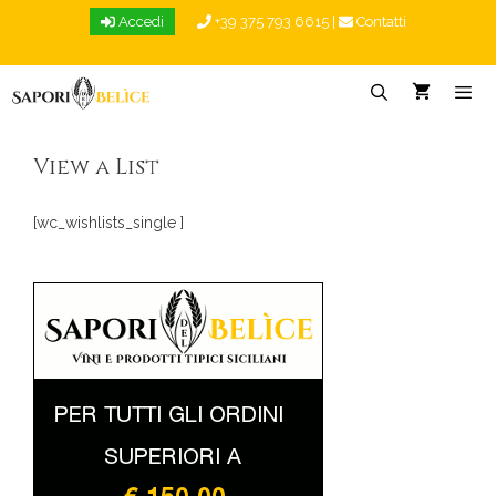
Vai
Accedi
+39 375 793 6615
|
Contatti
al
contenuto
Menu
View a List
[wc_wishlists_single ]