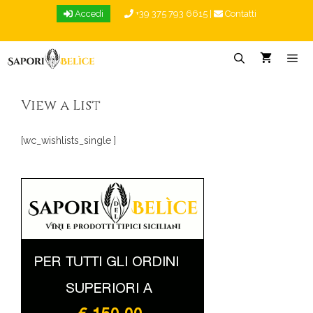
Vai
Accedi
+39 375 793 6615
|
Contatti
al
contenuto
Menu
View a List
[wc_wishlists_single ]