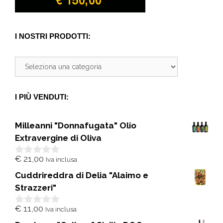
I NOSTRI PRODOTTI:
I PIÙ VENDUTI:
Milleanni "Donnafugata" Olio
Extravergine di Oliva
€
21,00
Iva inclusa
0
s
Cuddrireddra di Delia "Alaimo e
u
5
Strazzeri"
€
11,00
Iva inclusa
0
s