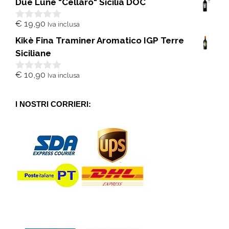
Due Lune "Cellaro" Sicilia DOC
u
5
€
19,90
Iva inclusa
0
s
Kikè Fina Traminer Aromatico IGP Terre
u
5
Siciliane
€
10,90
Iva inclusa
0
s
u
5
I NOSTRI CORRIERI: