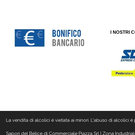
I NOSTRI 
La vendita di alcolici è vietata ai minori. L'abuso di alcolici
Sapori del Belìce
di Commerciale Piazza Srl | Zona Industrial