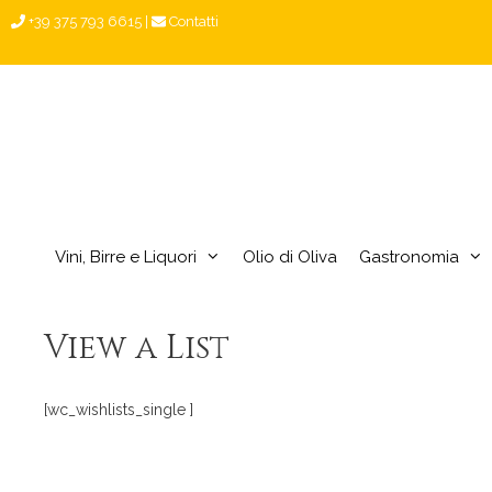
Vai
+39 375 793 6615
|
Contatti
al
contenuto
Vini, Birre e Liquori
Olio di Oliva
Gastronomia
View a List
[wc_wishlists_single ]