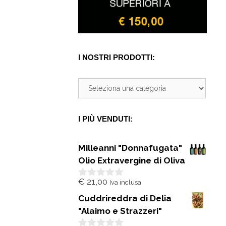
I NOSTRI PRODOTTI:
I PIÙ VENDUTI:
Milleanni "Donnafugata"
Olio Extravergine di Oliva
€
21,00
Iva inclusa
0
s
Cuddrireddra di Delia
u
5
"Alaimo e Strazzeri"