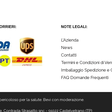
CORRIERI:
NOTE LEGALI:
L’Azienda
News
Contatti
Termini e Condizioni di Ven
Imballaggio Spedizione e
FAQ Domande Frequenti
 è pericoloso per la salute. Bevi con moderazione.
e, Contrada Strasatto snc - 91022 Castelvetrano (TP)