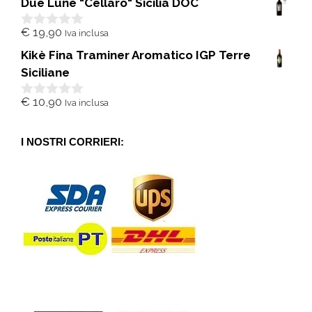
Due Lune "Cellaro" Sicilia DOC
u
5
€
19,90
Iva inclusa
0
s
Kikè Fina Traminer Aromatico IGP Terre
u
5
Siciliane
€
10,90
Iva inclusa
0
s
u
5
I NOSTRI CORRIERI: