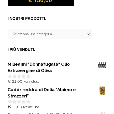
I NOSTRI PRODOTTI:
I PIÙ VENDUTI:
Milleanni "Donnafugata" Olio
Extravergine di Oliva
€
21,00
Iva inclusa
0
s
Cuddrireddra di Delia "Alaimo e
u
5
Strazzeri"
€
11,00
Iva inclusa
0
s