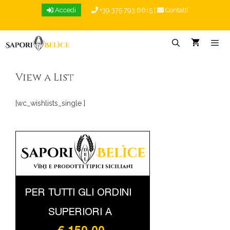
Vai
Accedi
+39 375 793 6615
|
Contatti
al
contenuto
Menu
View a List
[wc_wishlists_single ]