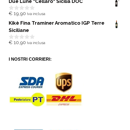
Due Lune "Cellaro" Sicilia DOC
u
5
€
19,90
Iva inclusa
0
s
Kikè Fina Traminer Aromatico IGP Terre
u
5
Siciliane
€
10,90
Iva inclusa
0
s
u
5
I NOSTRI CORRIERI: