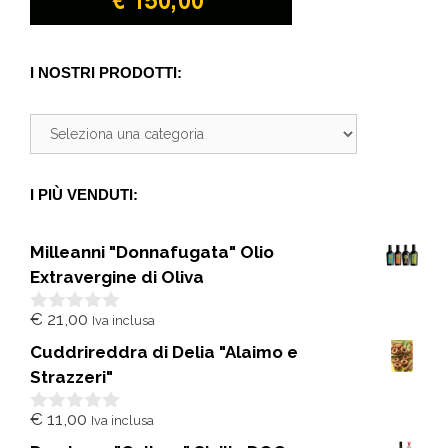
I NOSTRI PRODOTTI:
I PIÙ VENDUTI:
Milleanni "Donnafugata" Olio
Extravergine di Oliva
€
21,00
Iva inclusa
0
s
Cuddrireddra di Delia "Alaimo e
u
5
Strazzeri"
€
11,00
Iva inclusa
0
s