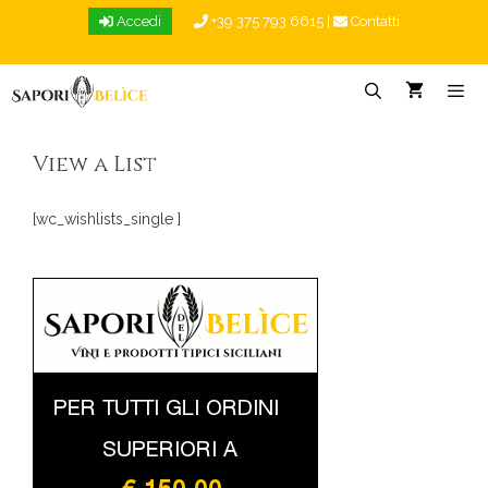
Vai
Accedi
+39 375 793 6615
|
Contatti
al
contenuto
Menu
View a List
[wc_wishlists_single ]