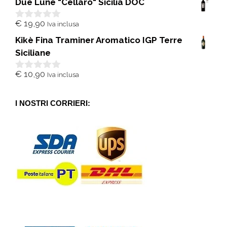
Due Lune "Cellaro" Sicilia DOC
u
5
€
19,90
Iva inclusa
0
s
Kikè Fina Traminer Aromatico IGP Terre
u
5
Siciliane
€
10,90
Iva inclusa
0
s
u
5
I NOSTRI CORRIERI: