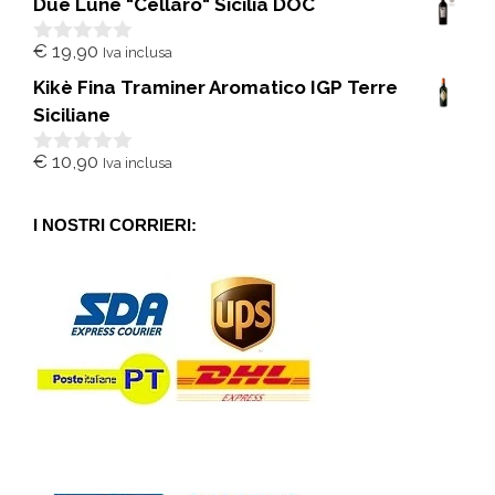
Due Lune "Cellaro" Sicilia DOC
u
5
€
19,90
Iva inclusa
0
s
Kikè Fina Traminer Aromatico IGP Terre
u
5
Siciliane
€
10,90
Iva inclusa
0
s
u
5
I NOSTRI CORRIERI: