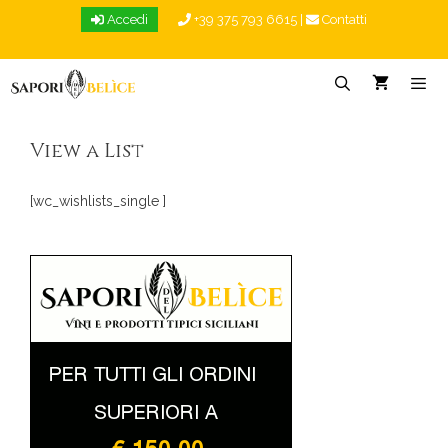
Vai
Accedi
+39 375 793 6615
|
Contatti
al
contenuto
Menu
View a List
[wc_wishlists_single ]