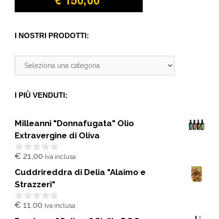
I NOSTRI PRODOTTI:
I PIÙ VENDUTI:
Milleanni "Donnafugata" Olio
Extravergine di Oliva
€
21,00
Iva inclusa
0
s
Cuddrireddra di Delia "Alaimo e
u
5
Strazzeri"
€
11,00
Iva inclusa
0
s