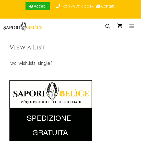
Vai
Accedi
+39 375 793 6615
|
Contatti
al
contenuto
Menu
View a List
[wc_wishlists_single ]