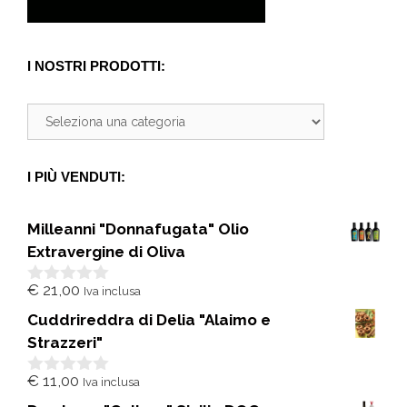
I NOSTRI PRODOTTI:
I PIÙ VENDUTI:
Milleanni "Donnafugata" Olio
Extravergine di Oliva
€
21,00
Iva inclusa
0
s
Cuddrireddra di Delia "Alaimo e
u
5
Strazzeri"
€
11,00
Iva inclusa
0
s