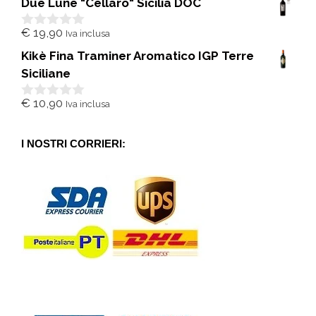
Due Lune "Cellaro" Sicilia DOC
u
5
€
19,90
Iva inclusa
0
s
Kikè Fina Traminer Aromatico IGP Terre
u
5
Siciliane
€
10,90
Iva inclusa
0
s
u
5
I NOSTRI CORRIERI: