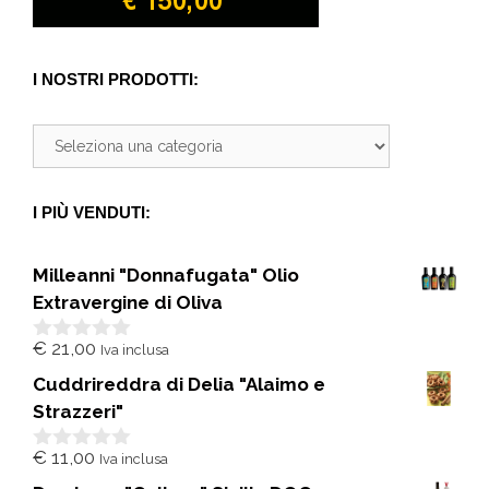
I NOSTRI PRODOTTI:
I PIÙ VENDUTI:
Milleanni "Donnafugata" Olio
Extravergine di Oliva
€
21,00
Iva inclusa
0
s
Cuddrireddra di Delia "Alaimo e
u
5
Strazzeri"
€
11,00
Iva inclusa
0
s