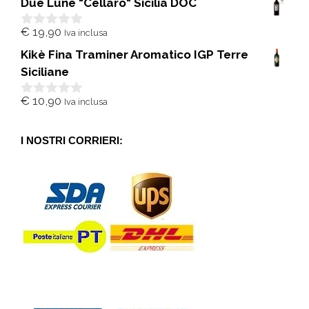
Due Lune "Cellaro" Sicilia DOC
u
5
€
19,90
Iva inclusa
0
s
Kikè Fina Traminer Aromatico IGP Terre
u
5
Siciliane
€
10,90
Iva inclusa
0
s
u
5
I NOSTRI CORRIERI: