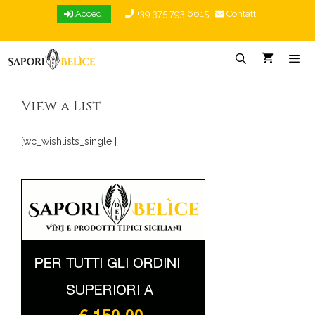
Vai
Accedi
+39 375 793 6615
|
Contatti
al
contenuto
Menu
View a List
[wc_wishlists_single ]