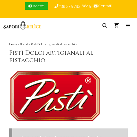
Vai
Accedi
+39 375 793 6615
|
Contatti
al
contenuto
Menu
Home
/ Brand / Pistì Dolci artigianali al pistacchio
Pistì Dolci artigianali al
pistacchio