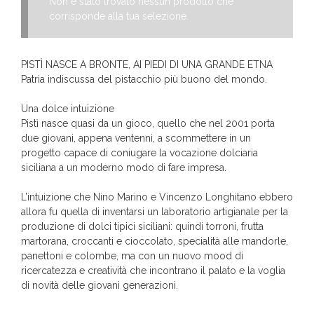
Non è stato trovato nessun prodotto che
corrisponde alla tua selezione.
PISTÌ NASCE A BRONTE, AI PIEDI DI UNA GRANDE ETNA
Patria indiscussa del pistacchio più buono del mondo.
Una dolce intuizione
Pistì nasce quasi da un gioco, quello che nel 2001 porta
due giovani, appena ventenni, a scommettere in un
progetto capace di coniugare la vocazione dolciaria
siciliana a un moderno modo di fare impresa.
L’intuizione che Nino Marino e Vincenzo Longhitano ebbero
allora fu quella di inventarsi un laboratorio artigianale per la
produzione di dolci tipici siciliani: quindi torroni, frutta
martorana, croccanti e cioccolato, specialità alle mandorle,
panettoni e colombe, ma con un nuovo mood di
ricercatezza e creatività che incontrano il palato e la voglia
di novità delle giovani generazioni.