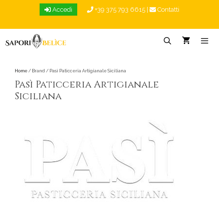
Vai
Accedi
+39 375 793 6615
|
Contatti
al
contenuto
Menu
Home
/ Brand / Pasì Paticceria Artigianale Siciliana
Pasì Paticceria Artigianale
Siciliana