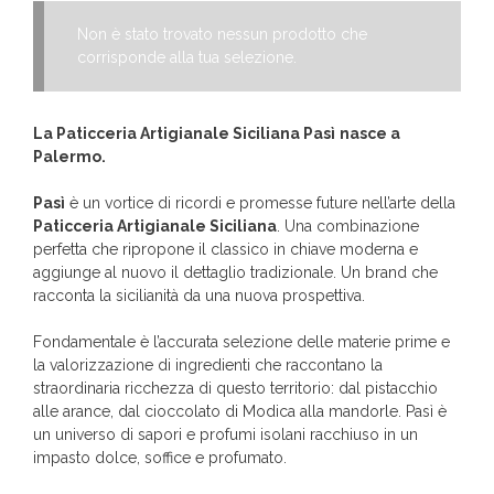
Non è stato trovato nessun prodotto che
corrisponde alla tua selezione.
La Paticceria Artigianale Siciliana Pasì
nasce a
Palermo.
Pasì
è un vortice di ricordi e promesse future nell’arte della
Paticceria Artigianale Siciliana
. Una combinazione
perfetta che ripropone il classico in chiave moderna e
aggiunge al nuovo il dettaglio tradizionale. Un brand che
racconta la sicilianità da una nuova prospettiva.
Fondamentale è l’accurata selezione delle materie prime e
la valorizzazione di ingredienti che raccontano la
straordinaria ricchezza di questo territorio: dal pistacchio
alle arance, dal cioccolato di Modica alla mandorle. Pasì è
un universo di sapori e profumi isolani racchiuso in un
impasto dolce, soffice e profumato.