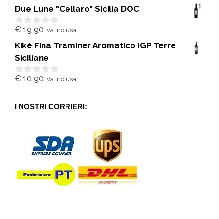
s
Due Lune "Cellaro" Sicilia DOC
u
5
€
19,90
Iva inclusa
0
s
Kikè Fina Traminer Aromatico IGP Terre
u
5
Siciliane
€
10,90
Iva inclusa
0
s
u
5
I NOSTRI CORRIERI: