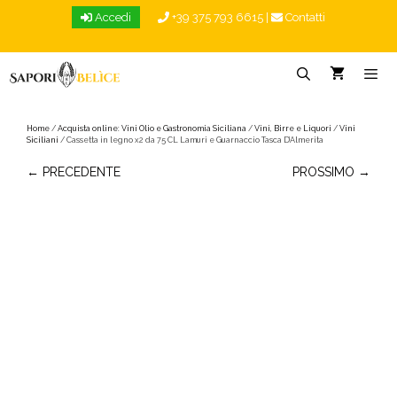
Vai
Accedi
+39 375 793 6615
|
Contatti
al
contenuto
Menu
Home
/
Acquista online: Vini Olio e Gastronomia Siciliana
/
Vini, Birre e Liquori
/
Vini
Siciliani
/ Cassetta in legno x2 da 75 CL Lamuri e Guarnaccio Tasca D’Almerita
← PRECEDENTE
PROSSIMO →