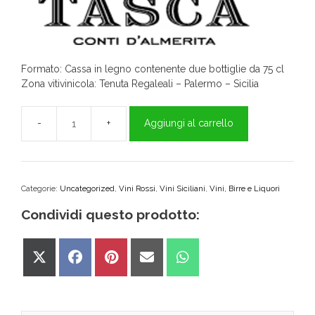
Formato: Cassa in legno contenente due bottiglie da 75 cl
Zona vitivinicola: Tenuta Regaleali – Palermo – Sicilia
Aggiungi al carrello
Cassetta
in
legno
x2
da
Categorie:
Uncategorized
,
Vini Rossi
,
Vini Siciliani
,
Vini, Birre e Liquori
75
Condividi questo prodotto:
CL
Lamuri
e
Share
Share
Share
Share
Share
Guarnaccio
on
on
on
on
on
Tasca
X
Facebook
Pinterest
Email
WhatsApp
D'Almerita
(Twitter)
quantità