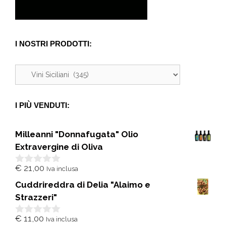
I NOSTRI PRODOTTI:
I PIÙ VENDUTI:
Milleanni "Donnafugata" Olio
Extravergine di Oliva
€
21,00
Iva inclusa
0
s
Cuddrireddra di Delia "Alaimo e
u
5
Strazzeri"
€
11,00
Iva inclusa
0